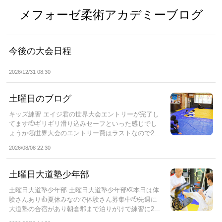
メフォーゼ柔術アカデミーブログ
今後の大会日程
2026/12/31 08:30
土曜日のブログ
キッズ練習 エイジ君の世界大会エントリーが完了し
てます🫡ギリギリ滑り込みセーフといった感じでし
ょうか🤔世界大会のエントリー費はラストなので2...
2026/08/08 22:30
土曜日大道塾少年部
土曜日大道塾少年部 土曜日大道塾少年部🫡本日は体
験さんあり👍夏休みなので体験さん募集中🫡先週に
大道塾の合宿があり朝倉郡まで泊りがけで練習に2...