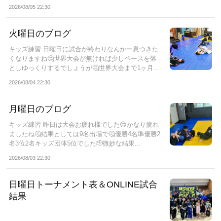
り...
2026/08/05 22:30
火曜日のブログ
キッズ練習 日曜日に試合が終わりなんか一息つきた
くなりますね🤔世界大会が無ければ少しペースを落
としゆっくりするでしょうが🤔世界大会まで1ヶ月...
2026/08/04 22:30
月曜日のブログ
キッズ練習 昨日は大会お疲れ様でした😊かなり疲れ
ましたね🤔結果としては9名出場で🤔優勝4名準優勝2
名3位2名キッズ団体5位でした🫡微妙な結果...
2026/08/03 22:30
日曜日トーナメント表＆ONLINE試合
結果