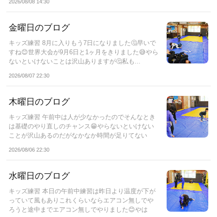
2026/08/08 14:30
金曜日のブログ
キッズ練習 8月に入りもう7日になりました🤔早いで
すね😊世界大会が9月6日と1ヶ月をきりました😅やら
ないといけないことは沢山ありますが🤔私も...
2026/08/07 22:30
木曜日のブログ
キッズ練習 午前中は人が少なかったのでそんなとき
は基礎のやり直しのチャンス😁やらないといけない
ことが沢山あるのだがなかなか時間が足りてない
と...
2026/08/06 22:30
水曜日のブログ
キッズ練習 本日の午前中練習は昨日より温度が下が
っていて風もありこれくらいならエアコン無しでや
ろうと途中までエアコン無しでやりました😊やは