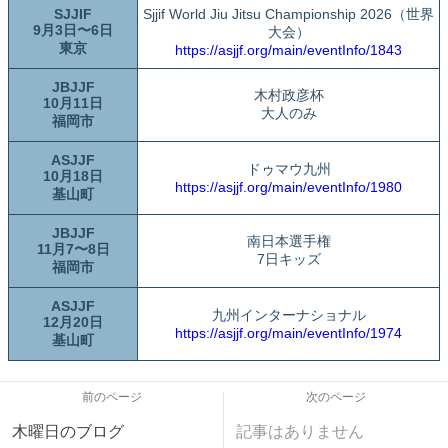
SJJIF
Sjjif World Jiu Jitsu Championship 2026（世界
9月3日〜6日
大会）
東京
https://asjjf.org/main/eventInfo/1843
JBJJF
木村政彦杯
10月11日
大人のみ
福岡市
ASJJF
ドゥマウ九州
10月18日
https://asjjf.org/main/eventInfo/1980
基山町
JBJJF
南日本選手権
11月7〜8日
7日キッズ
福岡市
ASJJF
九州インターナショナル
12月20日
https://asjjf.org/main/eventInfo/1974
基山町
前のページ
次のページ
木曜日のブログ
記事はありません