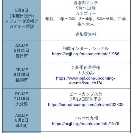
道場内マッチ
9時〜11時
5月6日
カテゴリー
（水曜日祝日）
年長、1年〜2年、3〜4年、5年〜6年、中学
メフォーゼ柔術ア
生〜大人
カデミー常設
参加費無料
ASJJF
福岡インターナショナル
5月31日
https://asjjf.org/main/eventInfo/1986
春日市
九州柔術選手権
JBJJF
大人のみ
6月28日
https://www.jbjjf.com/upcoming-
福岡市
events/kyu_ch18/
PCJJF
ピースカップ大分
7月19日
7月19日開催予定
大分県
https://smoothcomp.com/jp/event/32333
ASJJF
ドゥマウ九州
8月2日
https://asjjf.org/main/eventInfo/1978
基山町