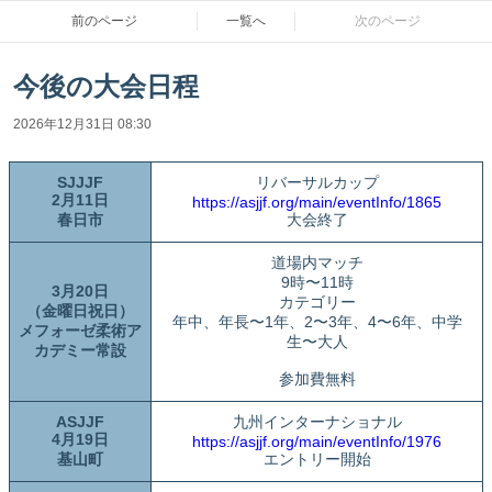
前のページ
一覧へ
次のページ
今後の大会日程
2026年12月31日 08:30
SJJJF
リバーサルカップ
2月11日
https://asjjf.org/main/eventInfo/1865
春日市
大会終了
道場内マッチ
9時〜11時
3月20日
カテゴリー
（金曜日祝日）
年中、年長〜1年、2〜3年、4〜6年、中学
メフォーゼ柔術ア
生〜大人
カデミー常設
参加費無料
ASJJF
九州インターナショナル
4月19日
https://asjjf.org/main/eventInfo/1976
基山町
エントリー開始