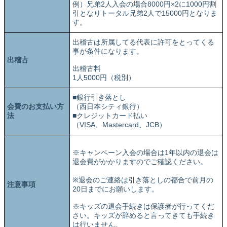
例）兄弟2人入会の場合8000円×2に1000円割
引となりトータル兄弟2人で15000円となりま
す。
出稽古は所属してる代表に許可をとってくる
事が条件になります。
出稽古
出稽古料
1人5000円（税別）
■銀行引き落とし
会費のお支払い方
（西日本シティ銀行）
法
■クレジットカード払い
（VISA、Mastercard、JCB）
※キャンペーン入会の場合は1年以内の退会は
退会費がかかりますのでご確認ください。
※退会のご連絡は引き落としの都合で前月の
注意事項
20日までにお願いします。
※キッズの退会手続きは保護者が行ってくだ
さい。キッズが辞めると言ってきても手続き
は行いません。