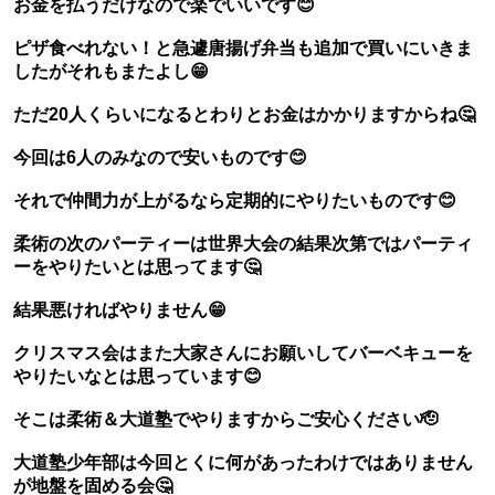
お金を払うだけなので楽でいいです😊
ピザ食べれない！と急遽唐揚げ弁当も追加で買いにいきま
したがそれもまたよし😁
ただ20人くらいになるとわりとお金はかかりますからね🤔
今回は6人のみなので安いものです😊
それで仲間力が上がるなら定期的にやりたいものです😊
柔術の次のパーティーは世界大会の結果次第ではパーティ
ーをやりたいとは思ってます🤔
結果悪ければやりません😁
クリスマス会はまた大家さんにお願いしてバーベキューを
やりたいなとは思っています😊
そこは柔術＆大道塾でやりますからご安心ください🫡
大道塾少年部は今回とくに何があったわけではありません
が地盤を固める会🤔